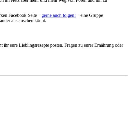
sion im Netz aber mehr und mehr weg von Foren und hin zu
arken Facebook-Seite –
gerne auch folgen!
– eine Gruppe
nander austauschen könnt.
 ihr eure Lieblingsrezepte posten, Fragen zu eurer Ernährung oder