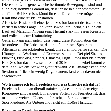
Neben den Workouts müsst ihr euch auf
Exercises
konzentrieren.
Diese sind Übungene, welche bestimmte Bewegungen sind und
auch hier, kommt es darauf an, dass ihr sie in einer bestimmten Art
ausführt. Bei Exercises könnt ihr euer Durchhaltevermögen, eure
Kraft und eure Ausdauer stärken.
Als letzter Bestandteil einer jeden Session kommt der
Run
, dieser
variiert in seine Länge und kann sowohl ein Sprint, als auch ein
Lauf auf Marathon Niveau sein. Hiermit stärkt ihr euren Kreislauf
und vollendet euer Krafttraining.
Generell kann man sagen, dass genau diese Kombination das
besondere an Freeletics ist, da ihr auf ein riesen Spektrum an
Alternativen zurückgreifen könnt, um euren Körper zu stärken. Die
Übungen bei Workouts und Exercises sind zum Beispiel Sit-ups,
Pull-ups, Push-ups, Sprints, Climerbs, High Jumps und viele mehr.
Eine Session dauert zwischen 3 und 30 Minuten, hierbei kommt es
darauf an, welche Schwierigkeit ihr wählt. Als Anfänger kann eine
Session natürlich ein wenig länger dauern, lasst euch davon nicht
abschrecken.
Wo trainiere ich für Freeletics und was brauche ich dafür?
Freeletics kann man überall trainieren, da es nur mit dem eigenem
Körpergewicht passiert. Ein anderer Vorteil von Freeletics ist, dass
man keine weiteren Utensilien braucht, außer bequemer
Sportkleidung. Als Untergrund reicht ein großes Handtuch.
Für wen ist Freeletics gemacht?