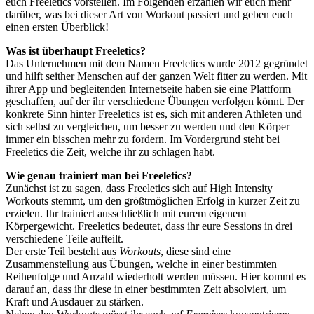
euch Freeletics vorstellen. Im Folgenden erzählen wir euch mehr
darüber, was bei dieser Art von Workout passiert und geben euch
einen ersten Überblick!
Was ist überhaupt Freeletics?
Das Unternehmen mit dem Namen Freeletics wurde 2012 gegründet
und hilft seither Menschen auf der ganzen Welt fitter zu werden. Mit
ihrer App und begleitenden Internetseite haben sie eine Plattform
geschaffen, auf der ihr verschiedene Übungen verfolgen könnt. Der
konkrete Sinn hinter Freeletics ist es, sich mit anderen Athleten und
sich selbst zu vergleichen, um besser zu werden und den Körper
immer ein bisschen mehr zu fordern. Im Vordergrund steht bei
Freeletics die Zeit, welche ihr zu schlagen habt.
Wie genau trainiert man bei Freeletics?
Zunächst ist zu sagen, dass Freeletics sich auf High Intensity
Workouts stemmt, um den größtmöglichen Erfolg in kurzer Zeit zu
erzielen. Ihr trainiert ausschließlich mit eurem eigenem
Körpergewicht. Freeletics bedeutet, dass ihr eure Sessions in drei
verschiedene Teile aufteilt.
Der erste Teil besteht aus
Workouts
, diese sind eine
Zusammenstellung aus Übungen, welche in einer bestimmten
Reihenfolge und Anzahl wiederholt werden müssen. Hier kommt es
darauf an, dass ihr diese in einer bestimmten Zeit absolviert, um
Kraft und Ausdauer zu stärken.