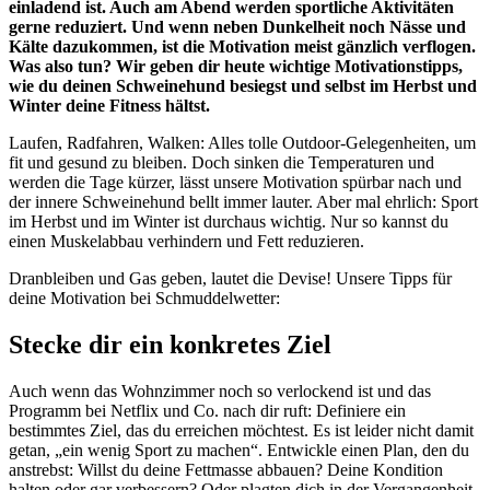
einladend ist. Auch am Abend werden sportliche Aktivitäten
gerne reduziert. Und wenn neben Dunkelheit noch Nässe und
Kälte dazukommen, ist die Motivation meist gänzlich verflogen.
Was also tun? Wir geben dir heute wichtige Motivationstipps,
wie du deinen Schweinehund besiegst und selbst im Herbst und
Winter deine Fitness hältst.
Laufen, Radfahren, Walken: Alles tolle Outdoor-Gelegenheiten, um
fit und gesund zu bleiben. Doch sinken die Temperaturen und
werden die Tage kürzer, lässt unsere Motivation spürbar nach und
der innere Schweinehund bellt immer lauter. Aber mal ehrlich: Sport
im Herbst und im Winter ist durchaus wichtig. Nur so kannst du
einen Muskelabbau verhindern und Fett reduzieren.
Dranbleiben und Gas geben, lautet die Devise! Unsere Tipps für
deine Motivation bei Schmuddelwetter:
Stecke dir ein konkretes Ziel
Auch wenn das Wohnzimmer noch so verlockend ist und das
Programm bei Netflix und Co. nach dir ruft: Definiere ein
bestimmtes Ziel, das du erreichen möchtest. Es ist leider nicht damit
getan, „ein wenig Sport zu machen“. Entwickle einen Plan, den du
anstrebst: Willst du deine Fettmasse abbauen? Deine Kondition
halten oder gar verbessern? Oder plagten dich in der Vergangenheit