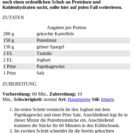
noch einen ordentlichen Schub an Proteinen und
Kohlenhydraten sucht, sollte hier auf jeden Fall weiterlesen.
ZUTATEN
Angaben pro Portion
200 g
gekochte Kartoffeln
150 g
Putenbrust
150 g
grüner Spargel
2 EL
Tzatziki
2 EL
Joghurt
1 Prise
Paprikagewürz
1 Prise
Salz
ZUBEREITUNG
Vorbereitung:
60 Min.,
Zubereitung:
10
Min.,
Schwierigkeit:
normal
Art:
Hauptspeise
Stil:
fettarm
Im ersten Schritt vermischt ihr den Joghurt mit dem
Paprikagewürz und einer Prise Salz. Anschließend legt ihr in
dieser Mixtur die Putenbruststücke ein. Anschließend
kommen die Stücke für 60 Minuten in den Kühlschrank.
Im zweiten Schritt schneidet ihr die bereits gekochten