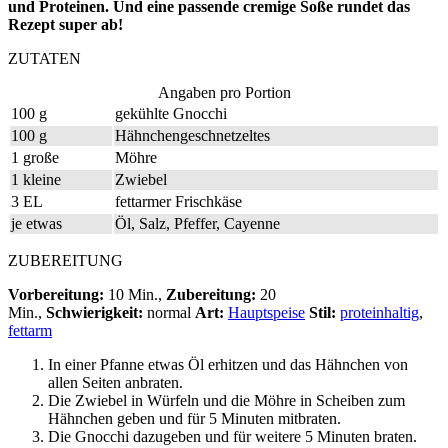
und Proteinen. Und eine passende cremige Soße rundet das
Rezept super ab!
ZUTATEN
Angaben pro Portion
100 g
gekühlte Gnocchi
100 g
Hähnchengeschnetzeltes
1 große
Möhre
1 kleine
Zwiebel
3 EL
fettarmer Frischkäse
je etwas
Öl, Salz, Pfeffer, Cayenne
ZUBEREITUNG
Vorbereitung:
10 Min.,
Zubereitung:
20
Min.,
Schwierigkeit:
normal
Art:
Hauptspeise
Stil:
proteinhaltig
,
fettarm
In einer Pfanne etwas Öl erhitzen und das Hähnchen von
allen Seiten anbraten.
Die Zwiebel in Würfeln und die Möhre in Scheiben zum
Hähnchen geben und für 5 Minuten mitbraten.
Die Gnocchi dazugeben und für weitere 5 Minuten braten.