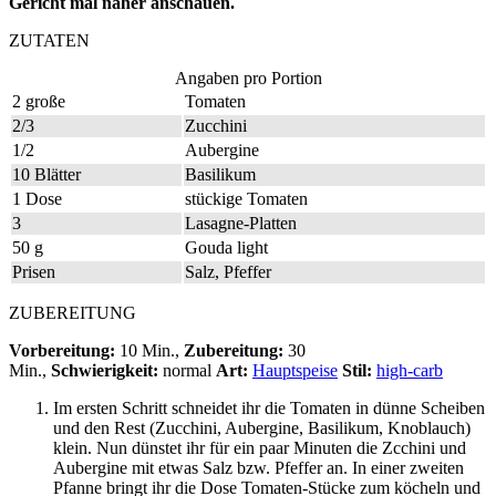
Gericht mal näher anschauen.
ZUTATEN
Angaben pro Portion
2 große
Tomaten
2/3
Zucchini
1/2
Aubergine
10 Blätter
Basilikum
1 Dose
stückige Tomaten
3
Lasagne-Platten
50 g
Gouda light
Prisen
Salz, Pfeffer
ZUBEREITUNG
Vorbereitung:
10 Min.,
Zubereitung:
30
Min.,
Schwierigkeit:
normal
Art:
Hauptspeise
Stil:
high-carb
Im ersten Schritt schneidet ihr die Tomaten in dünne Scheiben
und den Rest (Zucchini, Aubergine, Basilikum, Knoblauch)
klein. Nun dünstet ihr für ein paar Minuten die Zcchini und
Aubergine mit etwas Salz bzw. Pfeffer an. In einer zweiten
Pfanne bringt ihr die Dose Tomaten-Stücke zum köcheln und