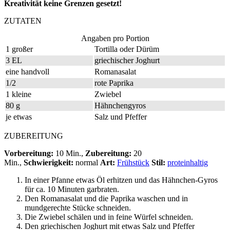
Kreativität keine Grenzen gesetzt!
ZUTATEN
Angaben pro Portion
1 großer
Tortilla oder Dürüm
3 EL
griechischer Joghurt
eine handvoll
Romanasalat
1/2
rote Paprika
1 kleine
Zwiebel
80 g
Hähnchengyros
je etwas
Salz und Pfeffer
ZUBEREITUNG
Vorbereitung:
10 Min.,
Zubereitung:
20
Min.,
Schwierigkeit:
normal
Art:
Frühstück
Stil:
proteinhaltig
In einer Pfanne etwas Öl erhitzen und das Hähnchen-Gyros
für ca. 10 Minuten garbraten.
Den Romanasalat und die Paprika waschen und in
mundgerechte Stücke schneiden.
Die Zwiebel schälen und in feine Würfel schneiden.
Den griechischen Joghurt mit etwas Salz und Pfeffer