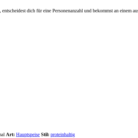
s, entscheidest dich für eine Personenanzahl und bekommst an einem au
mal
Art:
Hauptspeise
Stil:
proteinhaltig