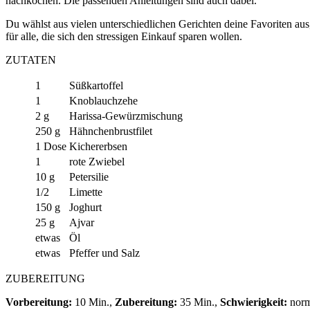
nachkochen. Die passenden Anleitungen sind auch dabei.
Du wählst aus vielen unterschiedlichen Gerichten deine Favoriten au
für alle, die sich den stressigen Einkauf sparen wollen.
ZUTATEN
1
Süßkartoffel
1
Knoblauchzehe
2 g
Harissa-Gewürzmischung
250 g
Hähnchenbrustfilet
1 Dose
Kichererbsen
1
rote Zwiebel
10 g
Petersilie
1/2
Limette
150 g
Joghurt
25 g
Ajvar
etwas
Öl
etwas
Pfeffer und Salz
ZUBEREITUNG
Vorbereitung:
10 Min.,
Zubereitung:
35 Min.,
Schwierigkeit:
nor