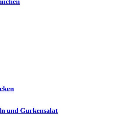
hnchen
ecken
ln und Gurkensalat