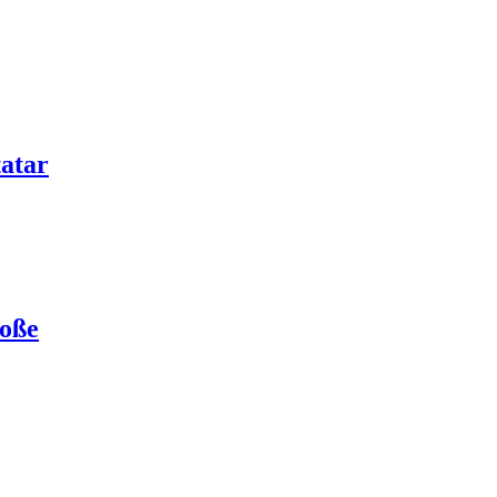
atar
Soße