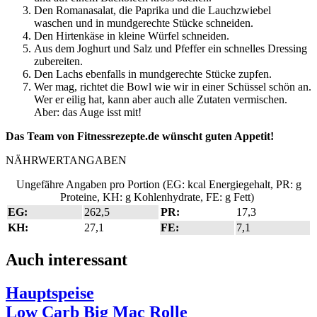
Den Romanasalat, die Paprika und die Lauchzwiebel
waschen und in mundgerechte Stücke schneiden.
Den Hirtenkäse in kleine Würfel schneiden.
Aus dem Joghurt und Salz und Pfeffer ein schnelles Dressing
zubereiten.
Den Lachs ebenfalls in mundgerechte Stücke zupfen.
Wer mag, richtet die Bowl wie wir in einer Schüssel schön an.
Wer er eilig hat, kann aber auch alle Zutaten vermischen.
Aber: das Auge isst mit!
Das Team von Fitnessrezepte.de wünscht guten Appetit!
NÄHRWERTANGABEN
Ungefähre Angaben pro Portion (EG: kcal Energiegehalt, PR: g
Proteine, KH: g Kohlenhydrate, FE: g Fett)
EG:
262,5
PR:
17,3
KH:
27,1
FE:
7,1
Auch interessant
Hauptspeise
Low Carb Big Mac Rolle