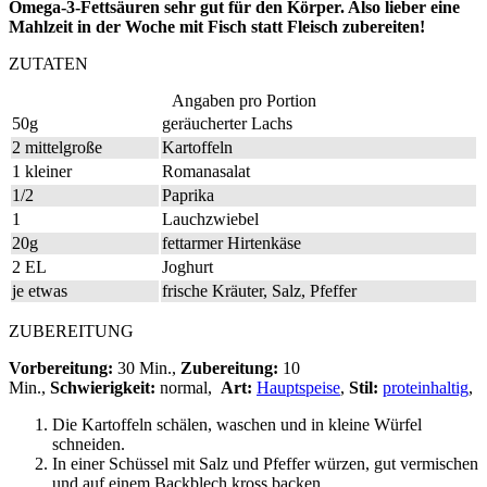
Omega-3-Fettsäuren sehr gut für den Körper. Also lieber eine
Mahlzeit in der Woche mit Fisch statt Fleisch zubereiten!
ZUTATEN
Angaben pro Portion
50g
geräucherter Lachs
2 mittelgroße
Kartoffeln
1 kleiner
Romanasalat
1/2
Paprika
1
Lauchzwiebel
20g
fettarmer Hirtenkäse
2 EL
Joghurt
je etwas
frische Kräuter, Salz, Pfeffer
ZUBEREITUNG
Vorbereitung:
30 Min.,
Zubereitung:
10
Min.,
Schwierigkeit:
normal,
Art:
Hauptspeise
,
Stil:
proteinhaltig
,
Die Kartoffeln schälen, waschen und in kleine Würfel
schneiden.
In einer Schüssel mit Salz und Pfeffer würzen, gut vermischen
und auf einem Backblech kross backen.