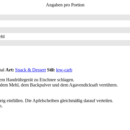
Angaben pro Portion
ehl
mal
Art:
Snack & Dessert
Stil:
low-carb
nem Handrührgerät zu Eischnee schlagen.
t, dem Mehl, dem Backpulver und dem Agavendicksaft verrühren.
g einfüllen. Die Apfelscheiben gleichmäßig darauf verteilen.
n.