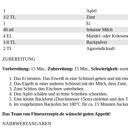
1
Apfel
1/2 TL
Zimt
1
Ei
40 ml
fettarme Milch
4 EL
Mandel- oder Kokosm
1/4 TL
Backpulver
2 TL
Agavendicksaft
ZUBEREITUNG
Vorbereitung:
15 Min.,
Zubereitung:
15 Min.,
Schwierigkeit:
nor
Das Ei trennen. Das Eiweiß in eine Schüssel geben und mit ei
Das Eigelb in einer anderen Schüssel mit der Milch, dem Zim
Zum Schluss den Eischnee unterheben.
Den Apfel schälen und in feine Scheiben schneiden.
Eine kleine Backform (Durchmesser 15cm) einfetten und den Tei
Im vorgeheizten Backofen bei 180°C für ca. 15 Minuten backe
Das Team von Fitnessrezepte.de wünscht guten Appetit!
NÄHRWERTANGABEN