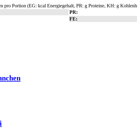
 pro Portion (EG: kcal Energiegehalt, PR: g Proteine, KH: g Kohlenhy
PR:
FE:
hnchen
i