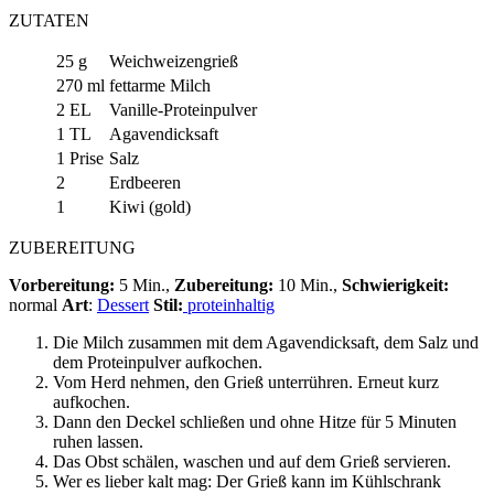
ZUTATEN
25 g
Weichweizengrieß
270 ml
fettarme Milch
2 EL
Vanille-Proteinpulver
1 TL
Agavendicksaft
1 Prise
Salz
2
Erdbeeren
1
Kiwi (gold)
ZUBEREITUNG
Vorbereitung:
5 Min.,
Zubereitung:
10 Min.,
Schwierigkeit:
normal
Art
:
Dessert
Stil:
proteinhaltig
Die Milch zusammen mit dem Agavendicksaft, dem Salz und
dem Proteinpulver aufkochen.
Vom Herd nehmen, den Grieß unterrühren. Erneut kurz
aufkochen.
Dann den Deckel schließen und ohne Hitze für 5 Minuten
ruhen lassen.
Das Obst schälen, waschen und auf dem Grieß servieren.
Wer es lieber kalt mag: Der Grieß kann im Kühlschrank