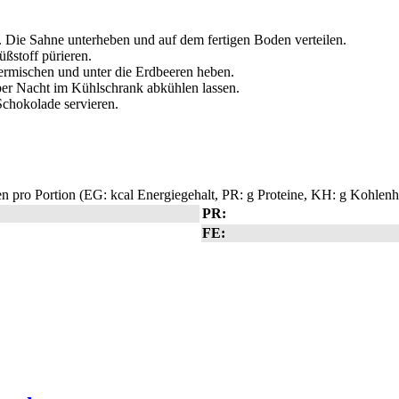
 Die Sahne unterheben und auf dem fertigen Boden verteilen.
ßstoff pürieren.
ermischen und unter die Erdbeeren heben.
er Nacht im Kühlschrank abkühlen lassen.
Schokolade servieren.
 pro Portion (EG: kcal Energiegehalt, PR: g Proteine, KH: g Kohlenhy
PR:
FE: