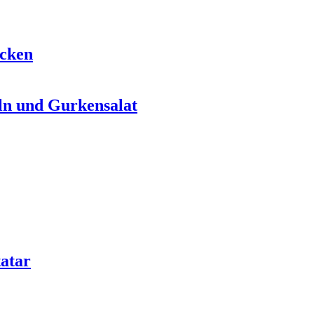
ecken
ln und Gurkensalat
atar