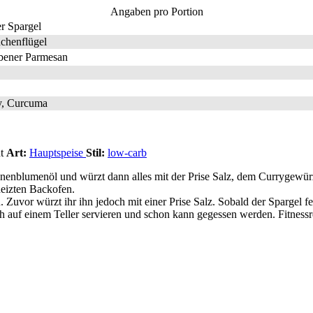
Angaben pro Portion
r Spargel
chenflügel
ebener Parmesan
y, Curcuma
ht
Art:
Hauptspeise
Stil:
low-carb
Sonnenblumenöl und würzt dann alles mit der Prise Salz, dem Currygew
heizten Backofen.
 Zuvor würzt ihr ihn jedoch mit einer Prise Salz. Sobald der Spargel fer
nlich auf einem Teller servieren und schon kann gegessen werden. Fitne