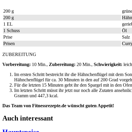
200 g
grüne
200 g
Hähn
1 EL
geri
1 Schuss
Öl
Prise
Salz
Prisen
Curr
ZUBEREITUNG
Vorbereitung:
10 Min.,
Zubereitung:
20 Min.,
Schwierigkeit:
leic
Im ersten Schritt bestreicht ihr die Hähnchenflügel mit dem 
Hähnchenflügel für ca. 30 Minuten in den auf 200 Grad vorge
Für die letzten 15 Minuten gebt ihr den Spargel mit in den Ofen.
Im letzten Schritt müsst ihr jetzt nur noch alle Zutaten anseh
Gramm und 447,3 kcal.
Das Team von Fitnessrezepte.de wünscht guten Appetit!
Auch interessant