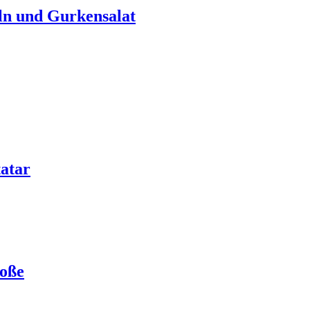
ln und Gurkensalat
atar
Soße