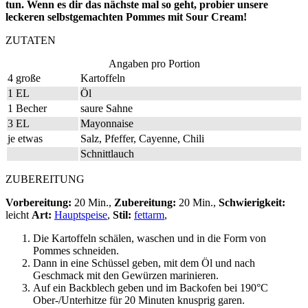
tun. Wenn es dir das nächste mal so geht, probier unsere
leckeren selbstgemachten Pommes mit Sour Cream!
ZUTATEN
Angaben pro Portion
4 große
Kartoffeln
1 EL
Öl
1 Becher
saure Sahne
3 EL
Mayonnaise
je etwas
Salz, Pfeffer, Cayenne, Chili
Schnittlauch
ZUBEREITUNG
Vorbereitung:
20 Min.,
Zubereitung:
20 Min.,
Schwierigkeit:
leicht
Art:
Hauptspeise
,
Stil:
fettarm
,
Die Kartoffeln schälen, waschen und in die Form von
Pommes schneiden.
Dann in eine Schüssel geben, mit dem Öl und nach
Geschmack mit den Gewürzen marinieren.
Auf ein Backblech geben und im Backofen bei 190°C
Ober-/Unterhitze für 20 Minuten knusprig garen.