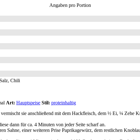
Angaben pro Portion
alz, Chili
mal
Art:
Hauptspeise
Stil:
proteinhaltig
 und vermischt sie anschließend mit dem Hackfleisch, dem ½ Ei, ¼ Zeh
diese dann für ca. 4 Minuten von jeder Seite scharf an.
ren Sahne, einer weiteren Prise Paprikagewürz, dem restlichen Knobla