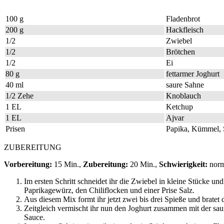
100 g
Fladenbrot
200 g
Hackfleisch
1/2
Zwiebel
1/2
Brötchen
1/2
Ei
80 g
fettarmer Joghurt
40 ml
saure Sahne
1/2 Zehe
Knoblauch
1 EL
Ketchup
1 EL
Ajvar
Prisen
Papika, Kümmel, S
ZUBEREITUNG
Vorbereitung:
15 Min.,
Zubereitung:
20 Min.,
Schwierigkeit:
nor
Im ersten Schritt schneidet ihr die Zwiebel in kleine Stücke
Paprikagewürz, den Chiliflocken und einer Prise Salz.
Aus diesem Mix formt ihr jetzt zwei bis drei Spieße und bratet 
Zeitgleich vermischt ihr nun den Joghurt zusammen mit der sau
Sauce.