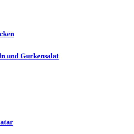
ecken
ln und Gurkensalat
atar