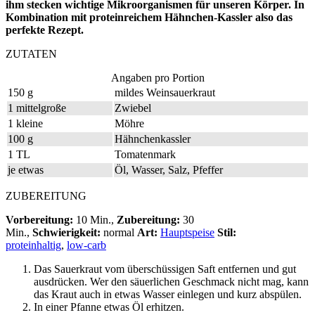
ihm stecken wichtige Mikroorganismen für unseren Körper. In
Kombination mit proteinreichem Hähnchen-Kassler also das
perfekte Rezept.
ZUTATEN
Angaben pro Portion
150 g
mildes Weinsauerkraut
1 mittelgroße
Zwiebel
1 kleine
Möhre
100 g
Hähnchenkassler
1 TL
Tomatenmark
je etwas
Öl, Wasser, Salz, Pfeffer
ZUBEREITUNG
Vorbereitung:
10 Min.,
Zubereitung:
30
Min.,
Schwierigkeit:
normal
Art:
Hauptspeise
Stil:
proteinhaltig
,
low-carb
Das Sauerkraut vom überschüssigen Saft entfernen und gut
ausdrücken. Wer den säuerlichen Geschmack nicht mag, kann
das Kraut auch in etwas Wasser einlegen und kurz abspülen.
In einer Pfanne etwas Öl erhitzen.