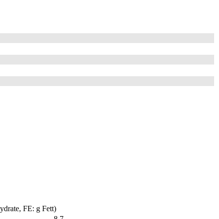
drate, FE: g Fett)
8,7