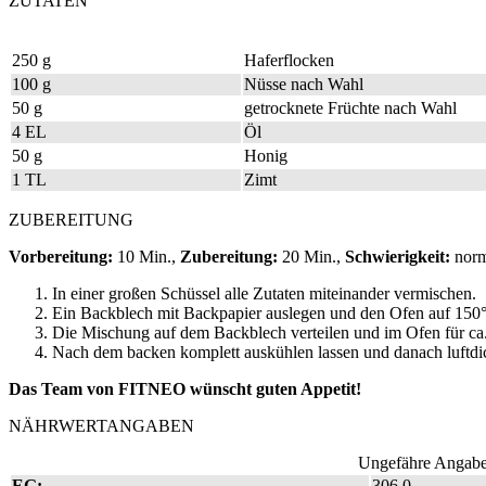
ZUTATEN
250 g
Haferflocken
100 g
Nüsse nach Wahl
50 g
getrocknete Früchte nach Wahl
4 EL
Öl
50 g
Honig
1 TL
Zimt
ZUBEREITUNG
Vorbereitung:
10 Min.,
Zubereitung:
20 Min.,
Schwierigkeit:
nor
In einer großen Schüssel alle Zutaten miteinander vermischen.
Ein Backblech mit Backpapier auslegen und den Ofen auf 150°
Die Mischung auf dem Backblech verteilen und im Ofen für ca
Nach dem backen komplett auskühlen lassen und danach luftdic
Das Team von FITNEO wünscht guten Appetit!
NÄHRWERTANGABEN
Ungefähre Angaben
EG:
306,0