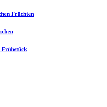
chen Früchten
nchen
b Frühstück