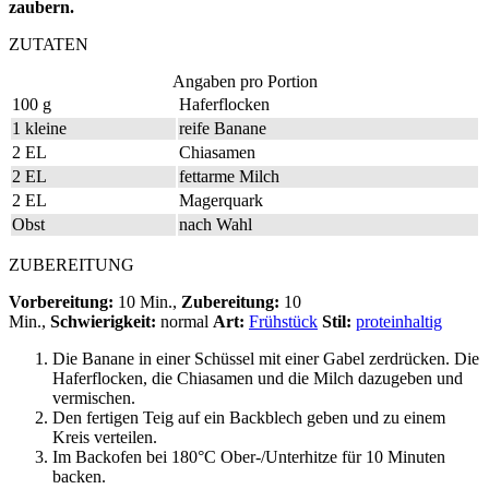
zaubern.
ZUTATEN
Angaben pro Portion
100 g
Haferflocken
1 kleine
reife Banane
2 EL
Chiasamen
2 EL
fettarme Milch
2 EL
Magerquark
Obst
nach Wahl
ZUBEREITUNG
Vorbereitung:
10 Min.,
Zubereitung:
10
Min.,
Schwierigkeit:
normal
Art:
Frühstück
Stil:
proteinhaltig
Die Banane in einer Schüssel mit einer Gabel zerdrücken. Die
Haferflocken, die Chiasamen und die Milch dazugeben und
vermischen.
Den fertigen Teig auf ein Backblech geben und zu einem
Kreis verteilen.
Im Backofen bei 180°C Ober-/Unterhitze für 10 Minuten
backen.