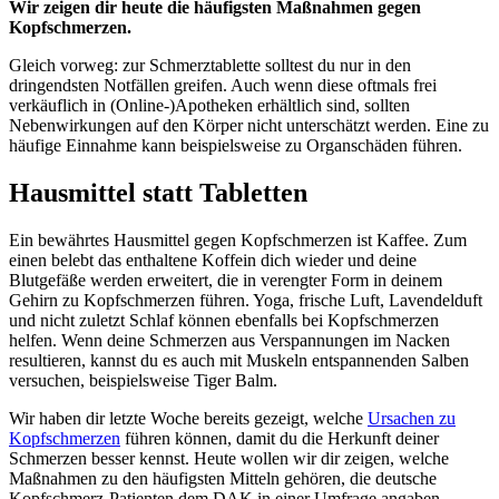
Wir zeigen dir heute die häufigsten Maßnahmen gegen
Kopfschmerzen.
Gleich vorweg: zur Schmerztablette solltest du nur in den
dringendsten Notfällen greifen. Auch wenn diese oftmals frei
verkäuflich in (Online-)Apotheken erhältlich sind, sollten
Nebenwirkungen auf den Körper nicht unterschätzt werden. Eine zu
häufige Einnahme kann beispielsweise zu Organschäden führen.
Hausmittel statt Tabletten
Ein bewährtes Hausmittel gegen Kopfschmerzen ist Kaffee. Zum
einen belebt das enthaltene Koffein dich wieder und deine
Blutgefäße werden erweitert, die in verengter Form in deinem
Gehirn zu Kopfschmerzen führen. Yoga, frische Luft, Lavendelduft
und nicht zuletzt Schlaf können ebenfalls bei Kopfschmerzen
helfen. Wenn deine Schmerzen aus Verspannungen im Nacken
resultieren, kannst du es auch mit Muskeln entspannenden Salben
versuchen, beispielsweise Tiger Balm.
Wir haben dir letzte Woche bereits gezeigt, welche
Ursachen zu
Kopfschmerzen
führen können, damit du die Herkunft deiner
Schmerzen besser kennst. Heute wollen wir dir zeigen, welche
Maßnahmen zu den häufigsten Mitteln gehören, die deutsche
Kopfschmerz-Patienten dem DAK in einer Umfrage angaben.