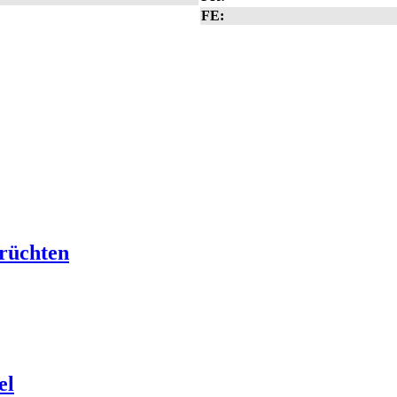
FE:
rüchten
el