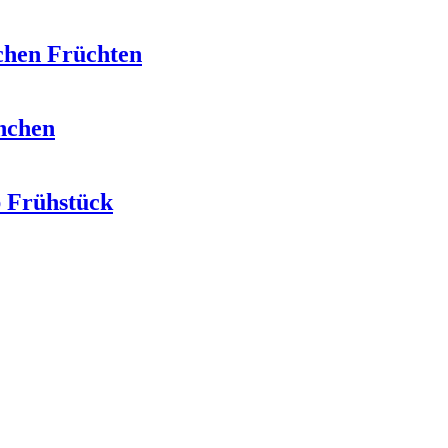
chen Früchten
nchen
b Frühstück