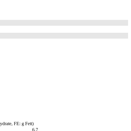
drate, FE: g Fett)
6,7