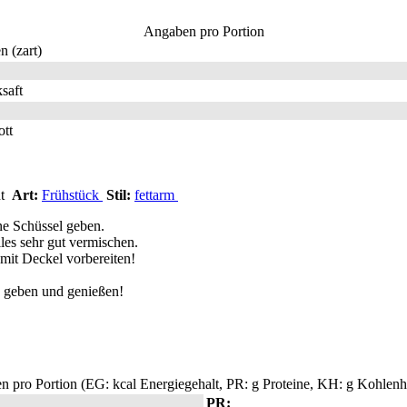
Angaben pro Portion
n (zart)
saft
tt
ht
Art:
Frühstück
Stil:
fettarm
ne Schüssel geben.
es sehr gut vermischen.
 mit Deckel vorbereiten!
 geben und genießen!
 pro Portion (EG: kcal Energiegehalt, PR: g Proteine, KH: g Kohlenhy
PR: