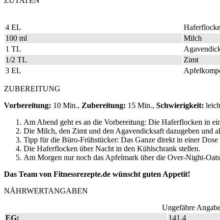
ZUTATEN
4 EL
Haferflocke
100 ml
Milch
1 TL
Agavendick
1/2 TL
Zimt
3 EL
Apfelkompo
ZUBEREITUNG
Vorbereitung:
10 Min.,
Zubereitung:
15 Min.,
Schwierigkeit:
leic
Am Abend geht es an die Vorbereitung: Die Haferflocken in ei
Die Milch, den Zimt und den Agavendicksaft dazugeben und all
Tipp für die Büro-Frühstücker: Das Ganze direkt in einer Dose
Die Haferflocken über Nacht in den Kühlschrank stellen.
Am Morgen nur noch das Apfelmark über die Over-Night-Oats
Das Team von Fitnessrezepte.de wünscht guten Appetit!
NÄHRWERTANGABEN
Ungefähre Angaben
EG:
141,4