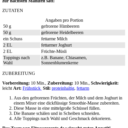
zur nächsten Mahlzeit satt!
ZUTATEN
Angaben pro Portion
50 g
gefrorene Himbeeren
50 g
gefrorene Heidelbeeren
ein Schuss
fettarme Milch
2 EL
fettarmer Joghurt
2 EL
Früchte-Müsli
Toppings nach
z.B. Banane, Chiasamen,
Wahl
Sonnenblumenkerne
ZUBEREITUNG
Vorbereitung:
10 Min.,
Zubereitung:
10 Min.,
Schwierigkeit:
leicht
Art:
Frühstück
Stil:
proteinhaltig
,
fettarm
Aus den gefrorenen Früchten, der Milch und dem Joghurt in
einem Mixer eine dickflüssige Smoothie-Masse zubereiten.
Diese Masse in eine mittelgroße Schüssel füllen.
Die Banane schälen und in Scheiben schneiden.
Alle Toppings nach Wahl und Geschmack dekorieren.