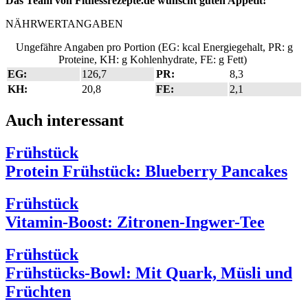
Das Team von Fitnessrezepte.de wünscht guten Appetit!
NÄHRWERTANGABEN
Ungefähre Angaben pro Portion (EG: kcal Energiegehalt, PR: g
Proteine, KH: g Kohlenhydrate, FE: g Fett)
EG:
126,7
PR:
8,3
KH:
20,8
FE:
2,1
Auch interessant
Frühstück
Protein Frühstück: Blueberry Pancakes
Frühstück
Vitamin-Boost: Zitronen-Ingwer-Tee
Frühstück
Frühstücks-Bowl: Mit Quark, Müsli und
Früchten