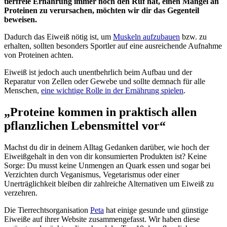
tierfreie Ernährung immer noch den Ruf hat, einen Mangel an
Proteinen zu verursachen, möchten wir dir das Gegenteil
beweisen.
Dadurch das Eiweiß nötig ist, um
Muskeln aufzubauen
bzw. zu
erhalten, sollten besonders Sportler auf eine ausreichende Aufnahme
von Proteinen achten.
Eiweiß ist jedoch auch unentbehrlich beim Aufbau und der
Reparatur von Zellen oder Gewebe und sollte demnach für alle
Menschen,
eine wichtige Rolle in der Ernährung spielen
.
„Proteine kommen in praktisch allen
pflanzlichen Lebensmittel vor“
Machst du dir in deinem Alltag Gedanken darüber, wie hoch der
Eiweißgehalt in den von dir konsumierten Produkten ist? Keine
Sorge: Du musst keine Unmengen an Quark essen und sogar bei
Verzichten durch Veganismus, Vegetarismus oder einer
Unerträglichkeit bleiben dir zahlreiche Alternativen um Eiweiß zu
verzehren.
Die Tierrechtsorganisation
Peta
hat einige gesunde und günstige
Eiweiße auf ihrer Website zusammengefasst. Wir haben diese